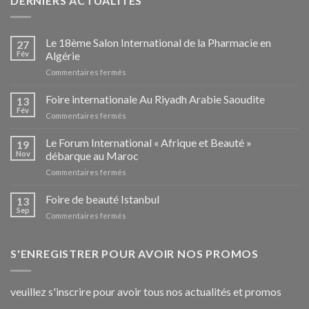
DERNIERS ACTUALITÉS
Le 18ème Salon International de la Pharmacie en
27
Fév
Algérie
sur
Commentaires fermés
Le
18ème
Foire internationale Au Riyadh Arabie Saoudite
13
Salon
Fév
sur
Commentaires fermés
International
Foire
de
internationale
Le Forum International « Afrique et Beauté »
la
19
Au
Nov
débarque au Maroc
Pharmacie
Riyadh
en
sur
Commentaires fermés
Arabie
Algérie
Le
Saoudite
Forum
Foire de beauté Istanbul
13
International
Sep
sur
Commentaires fermés
« Afrique
Foire
et
de
Beauté »
beauté
S'ENREGISTRER POUR AVOIR NOS PROMOS
débarque
Istanbul
au
Maroc
veuillez s'inscrire pour avoir tous nos actualités et promos