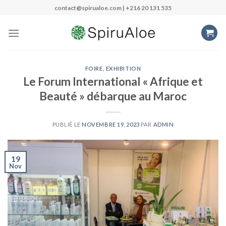
Passer
contact@spirualoe.com | +216 20 131 535
au
contenu
FOIRE, EXHIBITION
Le Forum International « Afrique et
Beauté » débarque au Maroc
PUBLIÉ LE
NOVEMBRE 19, 2023
PAR
ADMIN
19
Nov